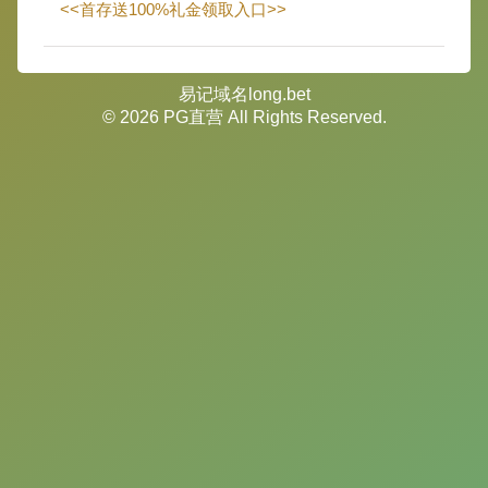
<<首存送100%礼金领取入口>>
易记域名long.bet
© 2026 PG直营 All Rights Reserved.